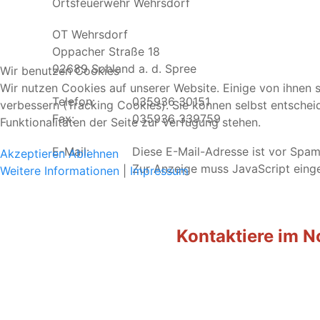
Ortsfeuerwehr Wehrsdorf
OT Wehrsdorf
Oppacher Straße 18
02689 Sohland a. d. Spree
Wir benutzen Cookies
Wir nutzen Cookies auf unserer Website. Einige von ihnen s
Telefon:
035936 30151
verbessern (Tracking Cookies). Sie können selbst entschei
Fax:
035936 339759
Funktionalitäten der Seite zur Verfügung stehen.
E-Mail:
Diese E-Mail-Adresse ist vor Spam
Akzeptieren
Ablehnen
Zur Anzeige muss JavaScript einge
Weitere Informationen
|
Impressum
Kontaktiere im No